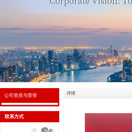
详情
公司资质与荣誉
联系方式