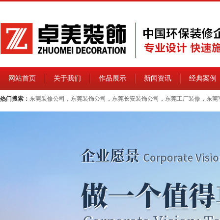
网站首页
关于我们
作品展示
新闻资讯
经典案例
热门搜索：
东莞装修公司
，
东莞装饰公司
，
东莞长安装饰公司
，
东莞工厂装修
，
东莞