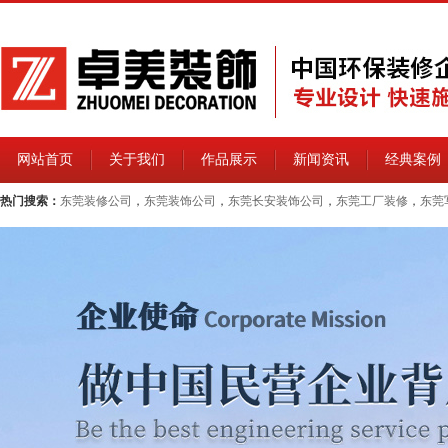
网站首页
关于我们
作品展示
新闻资讯
经典案例
热门搜索：
东莞装修公司
，
东莞装饰公司
，
东莞长安装饰公司
，
东莞工厂装修
，
东莞