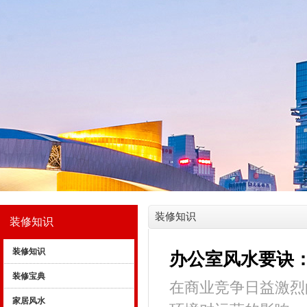
装修知识
装修知识
装修知识
办公室风水要诀
装修宝典
在商业竞争日益激烈
家居风水