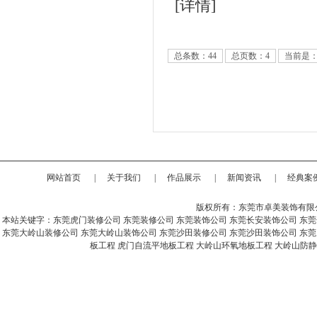
[详情]
总条数：44
总页数：4
当前是：
网站首页
|
关于我们
|
作品展示
|
新闻资讯
|
经典案
版权所有：东莞市卓美装饰有限
本站关键字：
东莞虎门装修公司
东莞装修公司
东莞装饰公司
东莞长安装饰公司
东莞
东莞大岭山装修公司
东莞大岭山装饰公司
东莞沙田装修公司
东莞沙田装饰公司
东莞
板工程
虎门自流平地板工程
大岭山环氧地板工程
大岭山防静