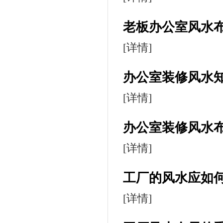
老板办公室风水
[详情]
办公室装修风水
[详情]
办公室装修风水
[详情]
工厂的风水应如
[详情]