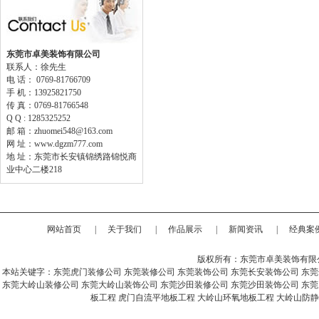
东莞市卓美装饰有限公司
联系人：徐先生
电 话： 0769-81766709
手 机：13925821750
传 真：0769-81766548
Q Q : 1285325252
邮 箱：zhuomei548@163.com
网 址：www.dgzm777.com
地 址：东莞市长安镇锦绣路锦悦商
业中心二楼218
网站首页
|
关于我们
|
作品展示
|
新闻资讯
|
经典案
版权所有：东莞市卓美装饰有限
本站关键字：
东莞虎门装修公司
东莞装修公司
东莞装饰公司
东莞长安装饰公司
东莞
东莞大岭山装修公司
东莞大岭山装饰公司
东莞沙田装修公司
东莞沙田装饰公司
东莞
板工程
虎门自流平地板工程
大岭山环氧地板工程
大岭山防静