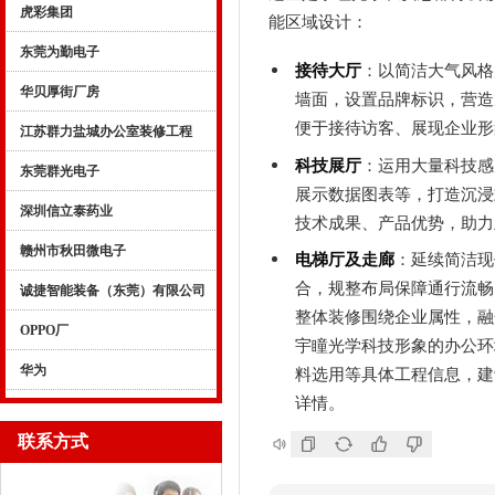
虎彩集团
能区域设计：
东莞为勤电子
接待大厅
：以简洁大气风格
华贝厚街厂房
墙面，设置品牌标识，营造
便于接待访客、展现企业形
江苏群力盐城办公室装修工程
科技展厅
：运用大量科技感
东莞群光电子
展示数据图表等，打造沉浸
深圳信立泰药业
技术成果、产品优势，助力
赣州市秋田微电子
电梯厅及走廊
：延续简洁现
合，规整布局保障通行流畅
诚捷智能装备（东莞）有限公司
整体装修围绕企业属性，融
OPPO厂
宇瞳光学科技形象的办公环
华为
料选用等具体工程信息，建
详情。
联系方式