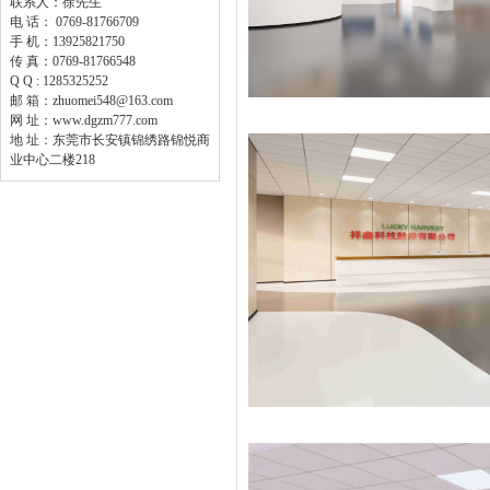
联系人：徐先生
电 话： 0769-81766709
手 机：13925821750
传 真：0769-81766548
Q Q : 1285325252
邮 箱：zhuomei548@163.com
网 址：www.dgzm777.com
地 址：东莞市长安镇锦绣路锦悦商
业中心二楼218