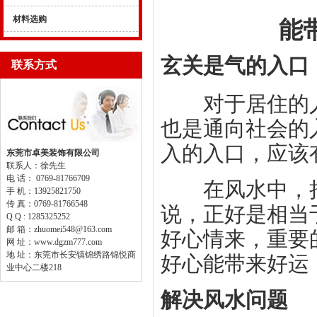
材料选购
能
玄关是气的入口
联系方式
对于居住的人
也是通向社会的
入的入口，应该
东莞市卓美装饰有限公司
联系人：徐先生
电 话： 0769-81766709
在风水中，把
手 机：13925821750
传 真：0769-81766548
说，正好是相当
Q Q : 1285325252
邮 箱：zhuomei548@163.com
好心情来，重要
网 址：www.dgzm777.com
地 址：东莞市长安镇锦绣路锦悦商
好心能带来好运
业中心二楼218
解决风水问题