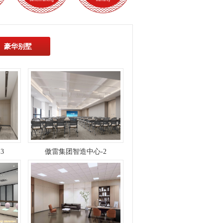
豪华别墅
3
傲雷集团智造中心-2