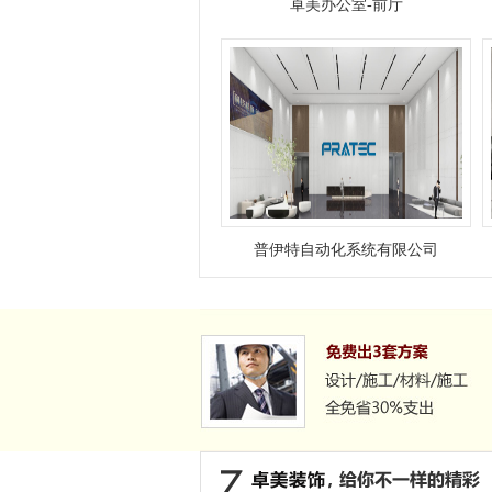
卓美办公室-前厅
东莞写字楼装修装饰的风格
东莞写字楼装修装饰创意理念；我们
经常会听到办公室装修软装设计，这
个就是办公室装饰。装饰同装修是有
一定差别的，办公室装饰更是侧重于
室内的整体环境。它的质量取决于设
计的质量，包括设计出发点，设计理
念和
新中式装修风格
普伊特自动化系统有限公司
传统新中式风格以木质材料居多，颜
色以仿花梨木和紫檀色为主。墙壁选
择配合深褐色家具的米白、米黄或沙
色。最具代表性的家具是茶几、地
灯、圈椅、窗棂、屏风、月亮门等。
新中式风格不是纯粹的元素堆砌，
玄关风水知识
能带来好运的玄关风水知识 玄关是气
的入口，是通向社会的窗口 对于
居住的人来说，玄关是接受所有运气