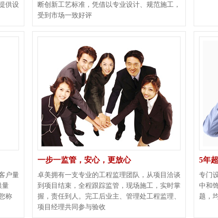
提供设
断创新工艺标准，凭借以专业设计、规范施工，
受到市场一致好评
一步一监管，安心，更放心
5年
客户量
卓美拥有一支专业的工程监理团队，从项目洽谈
专门
供量
到项目结束，全程跟踪监管，现场施工，实时掌
中和
您称
握，责任到人。完工后业主、管理处工程监理、
题，
项目经理共同参与验收